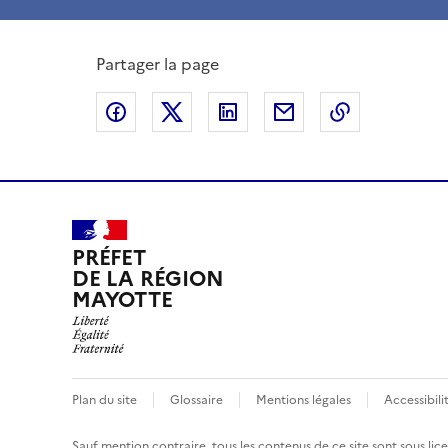
Partager la page
Partager sur Facebook
Partager sur X
Partager sur LinkedIn
Partager par email
Copier le l
PRÉFET
DE LA RÉGION
MAYOTTE
Plan du site
Glossaire
Mentions légales
Accessibil
Sauf mention contraire, tous les contenus de ce site sont sous
lic