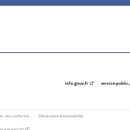
ien de la page dans le presse-papier
info.gouv.fr
service-public.
ité : non conforme
Déclaration d’accessibilité
ence etalab-2.0