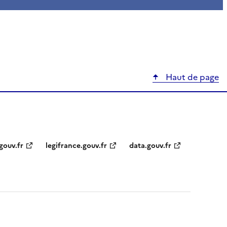
Haut de page
gouv.fr
legifrance.gouv.fr
data.gouv.fr